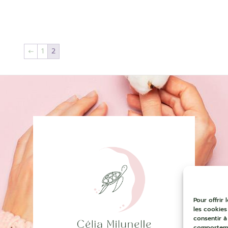
←
1
2
Pour offrir
les cookies
consentir à
comportemen