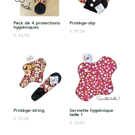
Pack de 4 protections
Protège-slip
hygiéniques
€
19,00
€
64,00
Protège-string
Serviette hygiénique
taille 1
€
12,00
€
21,00