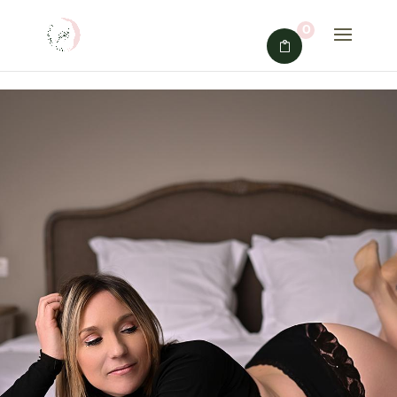
### jQuery version:
0