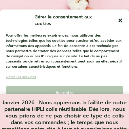
Gérer le consentement aux
cookies
Pour offrir les meilleures expériences, nous utilisons des
technologies telles que les cookies pour stocker et/ou accéder aux
informations des appareils. Le fait de consentir à ces technologies
nous permettra de traiter des données telles que le comportement
de navigation ou les ID uniques sur ce site. Le fait de ne pas
consentir ou de retirer son consentement peut avoir un effet négatif
sur certaines caractéristiques et fonctions.
Gérer les services
Accepter
Janvier 2026 : Nous apprenons la faillite de notre
Refuser
Merci, grâce à la visite de cette page vous avez déjà contribuer à
partenaire HIPLI colis réutilisable. Dès lors, nous
votre manière à la plantation d’arbres dans la forêt de Célia Milunelle!
vous prions de ne pas choisir ce type de colis
Designed by
Ma Com’Creative
| © 2023 Célia Milunelle All Rights
Voir les préférences
dans vos commandes ; le temps que nous
Reserved
This site is protected by reCAPTCHA and the Google
Privacy